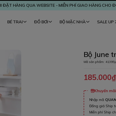
I ĐẶT HÀNG QUA WEBSITE - MIỄN PHÍ GIAO HÀNG CHO 
BÉ TRAI
ĐỒ BƠI
BỘ MẶC NHÀ
SALE UP
Bộ June t
Mã sản phẩm:
41395y
185.000
Khuyến mãi 
Nhập mã
QUA
Đồng giá Ship 
Miễn phí Ship c