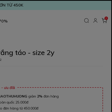
ĐƠN TỪ 450K
0
 70%
rắng táo - size 2y
2
₫
- ưu đãi
NAOTHUHUONG
giảm
2%
đơn hàng
toàn quốc 25.000đ
ho đơn hàng từ 450.000đ