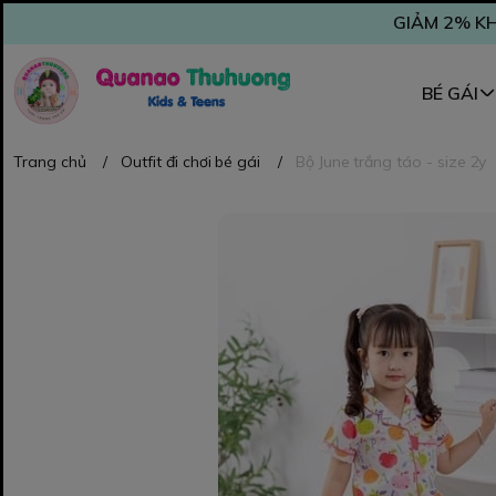
GIẢM 2% KH
BÉ GÁI
Trang chủ
/
Outfit đi chơi bé gái
/
Bộ June trắng táo - size 2y