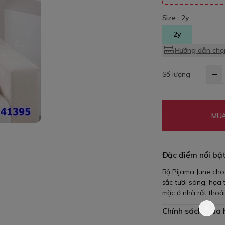
Size :
2y
2y
Hướng dẫn chọn
Số lượng
MUA
Đặc điểm nổi bậ
Bộ Pijama June cho
sắc tươi sáng, họa 
mặc ở nhà rất thoải
Chính sách mua