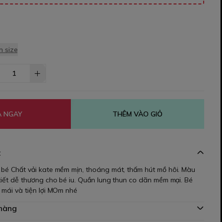
 size
 NGAY
THÊM VÀO GIỎ
t
 bé Chất vải kate mềm mịn, thoáng mát, thấm hút mồ hôi. Màu
tiết dễ thương cho bé iu. Quần lung thun co dãn mềm mại. Bé
 mái và tiện lợi MOm nhé
 hàng