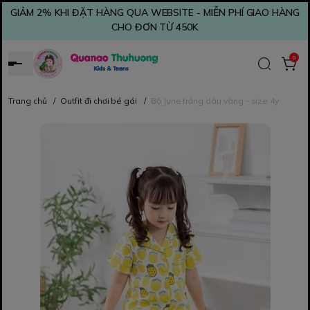
GIẢM 2% KHI ĐẶT HÀNG QUA WEBSITE - MIỄN PHÍ GIAO HÀNG
CHO ĐƠN TỪ 450K
0
Trang chủ
/
Outfit đi chơi bé gái
/
Bộ June trắng dâu vàng - size 4y