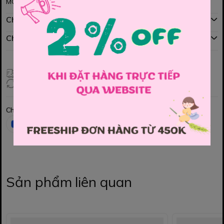
MOm nhé
Chính sách mua hàng
Chính sách đổi hàng
Giao hàng toàn quốc
Đổi hàng 3 ngày (HCM), 7 ngày (Tỉnh)
Chia sẻ
Sản phẩm liên quan