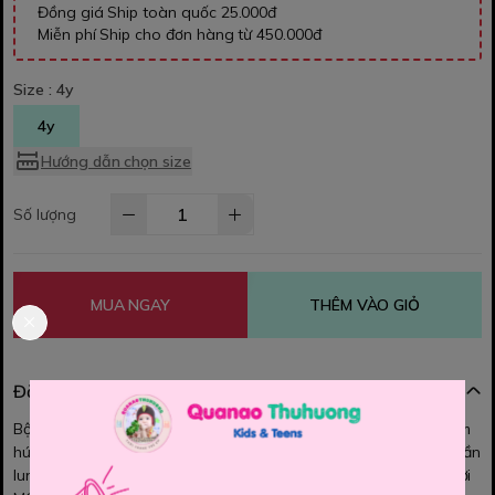
Đồng giá Ship toàn quốc 25.000đ
Miễn phí Ship cho đơn hàng từ 450.000đ
Size :
4y
4y
Hướng dẫn chọn size
Số lượng
MUA NGAY
THÊM VÀO GIỎ
Đặc điểm nổi bật
Bộ Pijama June cho bé Chất vải kate mềm mịn, thoáng mát, thấm
hút mồ hôi. Màu sắc tươi sáng, họa tiết dễ thương cho bé iu. Quần
lung thun co dãn mềm mại. Bé mặc ở nhà rất thoải mái và tiện lợi