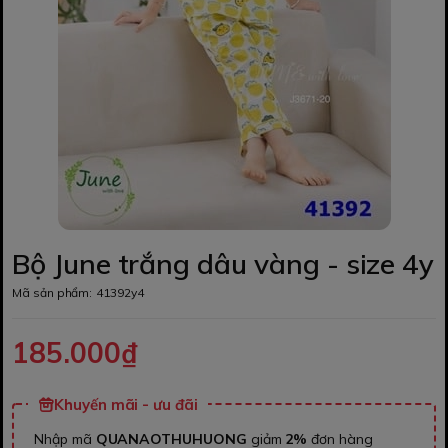
Bộ June trắng dâu vàng - size 4y
Mã sản phẩm:
41392y4
185.000₫
Khuyến mãi - ưu đãi
Nhập mã
QUANAOTHUHUONG
giảm
2%
đơn hàng