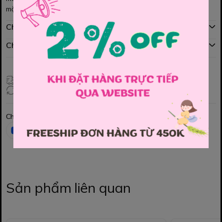
mặc rất thời trang tạo phong cách vô cùng năng động đây ạ
Chính sách mua hàng
Chính sách đổi hàng
Giao hàng toàn quốc
Đổi hàng 3 ngày (HCM), 7 ngày (Tỉnh)
Chia sẻ
Sản phẩm liên quan