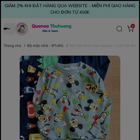
GIẢM 2% KHI ĐẶT HÀNG QUA WEBSITE - MIỄN PHÍ GIAO HÀNG
CHO ĐƠN TỪ 450K
0
Trang chủ
/
Bộ mặc nhà - BT+BG
/
Bộ HM xanh nhìu mickey - size 18-4m