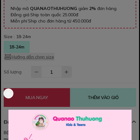
Nhập mã
QUANAOTHUHUONG
giảm
2%
đơn hàng
Đồng giá Ship toàn quốc 25.000đ
Miễn phí Ship cho đơn hàng từ 450.000đ
Size :
18-24m
18-24m
Hướng dẫn chọn size
Số lượng
MUA NGAY
THÊM VÀO GIỎ
Đặc điểm nổi bật
Bộ HM Chất thun cotton mềm mịn , co dãn, thấm hút mồ hôi tốt
mang đến cho bé yêu sự thoải mái. Họa tiết in hình nổi bật. Bé