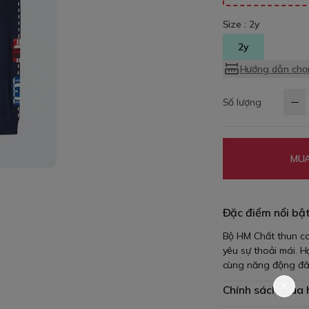
Size :
2y
2y
Hướng dẫn chọn
Số lượng
MUA
Đặc điểm nổi bậ
Bộ HM Chất thun co
yêu sự thoải mái. H
cùng năng động đ
Chính sách mua