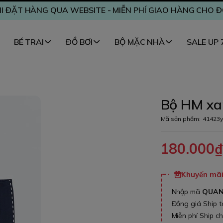
I ĐẶT HÀNG QUA WEBSITE - MIỄN PHÍ GIAO HÀNG CHO 
BÉ TRAI
ĐỒ BƠI
BỘ MẶC NHÀ
SALE UP
Bộ HM xa
Mã sản phẩm:
41423y
180.000
Khuyến mãi 
Nhập mã
QUA
Đồng giá Ship 
Miễn phí Ship c