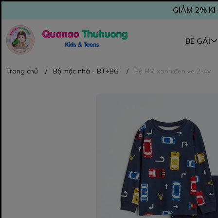
GIẢM 2% KH
BÉ GÁI
Trang chủ
/
Bộ mặc nhà - BT+BG
/
Bộ HM xanh đen xe 2-4y