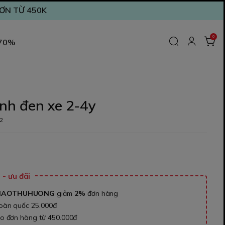
ĐƠN TỪ 450K
0
 70%
nh đen xe 2-4y
2
₫
- ưu đãi
NAOTHUHUONG
giảm
2%
đơn hàng
toàn quốc 25.000đ
ho đơn hàng từ 450.000đ