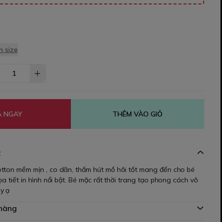
 size
 NGAY
THÊM VÀO GIỎ
t
tton mềm mịn , co dãn, thấm hút mồ hôi tốt mang đến cho bé
ọa tiết in hình nổi bật. Bé mặc rất thời trang tạo phong cách vô
ây ạ
 hàng