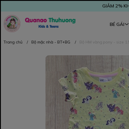
GIẢM 2% KH
BÉ GÁI
Trang chủ
/
Bộ mặc nhà - BT+BG
/
Bộ HM vàng pony - size 1.