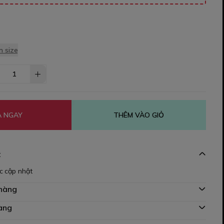
 size
 NGAY
THÊM VÀO GIỎ
t
c cập nhật
 hàng
àng