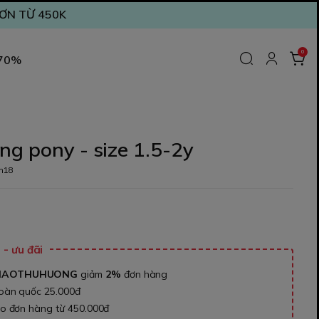
ĐƠN TỪ 450K
0
 70%
g pony - size 1.5-2y
m18
₫
- ưu đãi
NAOTHUHUONG
giảm
2%
đơn hàng
toàn quốc 25.000đ
ho đơn hàng từ 450.000đ