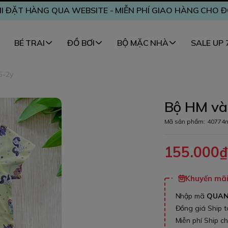
I ĐẶT HÀNG QUA WEBSITE - MIỄN PHÍ GIAO HÀNG CHO 
BÉ TRAI
ĐỒ BƠI
BỘ MẶC NHÀ
SALE UP
5-2y
Bộ HM vàn
Mã sản phẩm:
40774
155.000
Khuyến mãi 
Nhập mã
QUA
Đồng giá Ship 
Miễn phí Ship c