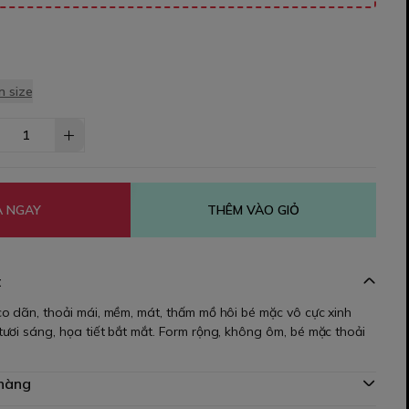
 size
 NGAY
THÊM VÀO GIỎ
t
o dãn, thoải mái, mềm, mát, thấm mồ hôi bé mặc vô cực xinh
ươi sáng, họa tiết bắt mắt. Form rộng, không ôm, bé mặc thoải
 hàng