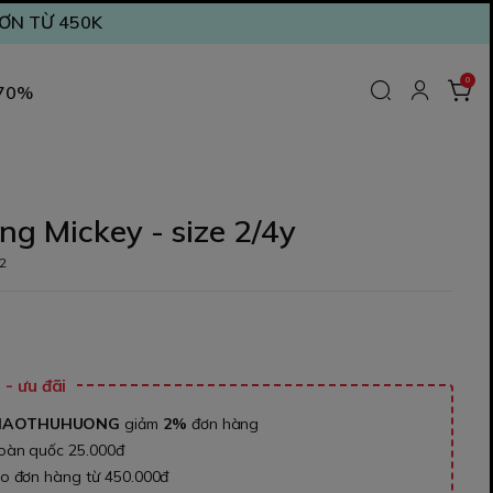
ĐƠN TỪ 450K
0
 70%
g Mickey - size 2/4y
2
₫
- ưu đãi
NAOTHUHUONG
giảm
2%
đơn hàng
toàn quốc 25.000đ
ho đơn hàng từ 450.000đ