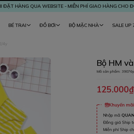
I ĐẶT HÀNG QUA WEBSITE - MIỄN PHÍ GIAO HÀNG CHO 
BÉ TRAI
ĐỒ BƠI
BỘ MẶC NHÀ
SALE UP
2/4y
Bộ HM vàn
Mã sản phẩm:
39076y
125.000
Khuyến mãi 
Nhập mã
QUA
Đồng giá Ship 
Miễn phí Ship c