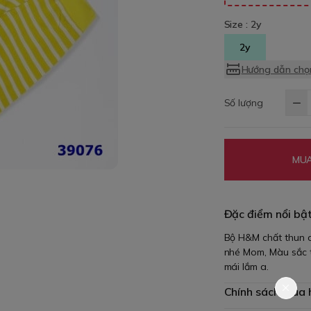
Size :
2y
2y
Hướng dẫn chọn
Số lượng
MUA
Đặc điểm nổi bậ
Bộ H&M chất thun c
nhé Mom, Màu sắc t
mái lắm a.
Chính sách mua