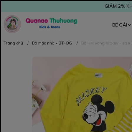
GIẢM 2% KH
BÉ GÁI
Trang chủ
/
Bộ mặc nhà - BT+BG
/
Bộ HM vàng Mickey - size 