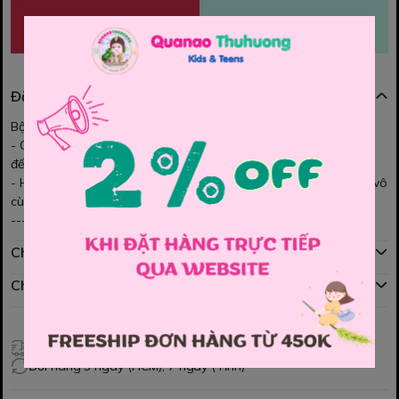
MUA NGAY
THÊM VÀO GIỎ
Đặc điểm nổi bật
Bộ HM cho bé yêu ạ
- Chất thun cotton mềm mát, co dãn, thấm hút mồ hôi tốt mang
đến cho bé yêu sự thoải mái.
- Họa tiết in hình nổi bật. Bé mặc rất thời trang tạo phong cách vô
cùng năng động đây ạ.
-----------------
Chính sách mua hàng
Chính sách đổi hàng
Giao hàng toàn quốc
Đổi hàng 3 ngày (HCM), 7 ngày (Tỉnh)