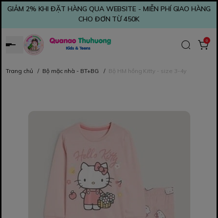
GIẢM 2% KHI ĐẶT HÀNG QUA WEBSITE - MIỄN PHÍ GIAO HÀNG
CHO ĐƠN TỪ 450K
0
Trang chủ
/
Bộ mặc nhà - BT+BG
/
Bộ HM hồng Kitty - size 3-4y