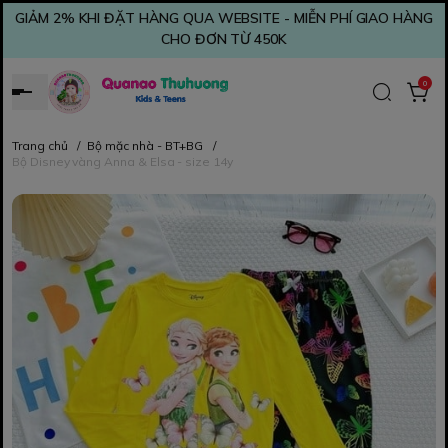
GIẢM 2% KHI ĐẶT HÀNG QUA WEBSITE - MIỄN PHÍ GIAO HÀNG
CHO ĐƠN TỪ 450K
0
Trang chủ
/
Bộ mặc nhà - BT+BG
/
Bộ Disney vàng Anna & Elsa - size 14y