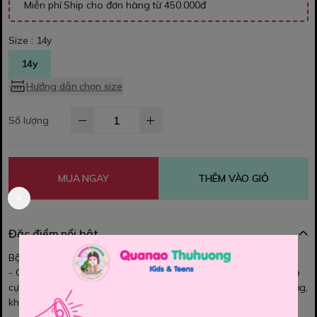
Miễn phí Ship cho đơn hàng từ 450.000đ
Size :
14y
14y
Hướng dẫn chọn size
Số lượng
MUA NGAY
THÊM VÀO GIỎ
Đặc điểm nổi bật
Bộ dài Disney
- Chất thun co dãn, thoải mái, mềm, mát, thấm mồ hôi bé mặc vô
cực xinh nhé Mom, Màu sắc tươi sáng, họa tiết bắt mắt. Form rộng,
không ôm, bé mặc thoải mái lắm a