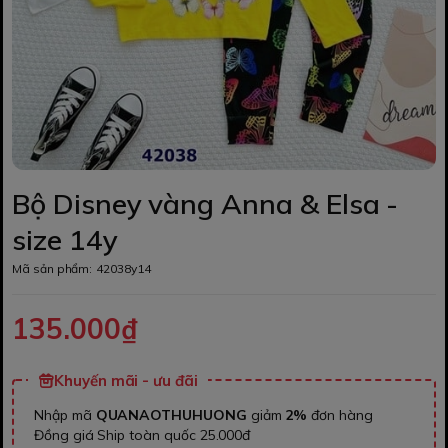
Bộ Disney vàng Anna & Elsa -
size 14y
Mã sản phẩm:
42038y14
135.000₫
Khuyến mãi - ưu đãi
Nhập mã
QUANAOTHUHUONG
giảm
2%
đơn hàng
Đồng giá Ship toàn quốc 25.000đ