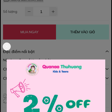
Số lượng
MUA NGAY
THÊM VÀO GIỎ
Đặc điểm nổi bật
Nội dung đang được cập nhật
Chính sách mua hàng
Chính sách đổi hàng
Giao hàng toàn quốc
Đổi hàng 3 ngày (HCM), 7 ngày (Tỉnh)