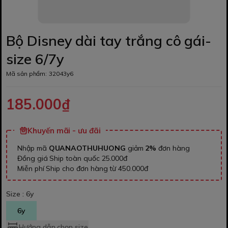
Bộ Disney dài tay trắng cô gái-
size 6/7y
Mã sản phẩm:
32043y6
185.000₫
Khuyến mãi - ưu đãi
Nhập mã
QUANAOTHUHUONG
giảm
2%
đơn hàng
Đồng giá Ship toàn quốc 25.000đ
Miễn phí Ship cho đơn hàng từ 450.000đ
Size :
6y
6y
Hướng dẫn chọn size