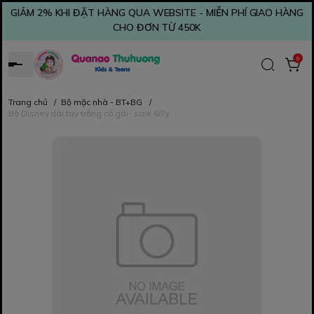
GIẢM 2% KHI ĐẶT HÀNG QUA WEBSITE - MIỄN PHÍ GIAO HÀNG
CHO ĐƠN TỪ 450K
0
Trang chủ
/
Bộ mặc nhà - BT+BG
/
Bộ Disney dài tay trắng cô gái- size 6/7y