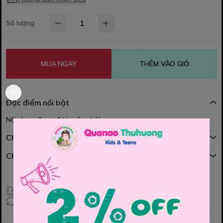
Số lượng
MUA NGAY
THÊM VÀO GIỎ
Đặc điểm nổi bật
Nội dung đang được cập nhật
Chính sách mua hàng
Chính sách đổi hàng
Giao hàng toàn quốc
Đổi hàng 3 ngày (HCM), 7 ngày (Tỉnh)