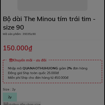
Bộ dài The Minou tím trái tim -
size 90
Mã sản phẩm:
39335s90
150.000₫
Khuyến mãi - ưu đãi
Nhập mã
QUANAOTHUHUONG
giảm
2%
đơn hàng
Đồng giá Ship toàn quốc 25.000đ
Miễn phí Ship cho đơn hàng từ 450.000đ
Size :
2y
2y
Hướng dẫn chọn size