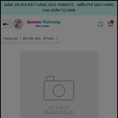
GIẢM 2% KHI ĐẶT HÀNG QUA WEBSITE - MIỄN PHÍ GIAO HÀNG
CHO ĐƠN TỪ 450K
0
Trang chủ
/
Bộ mặc nhà - BT+BG
/
Bộ dài The Minou tím trái tim - size 90