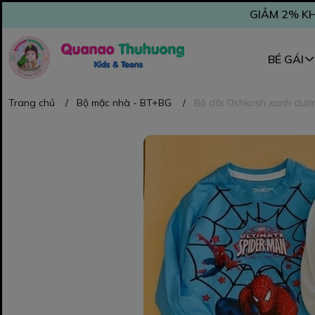
GIẢM 2% KH
BÉ GÁI
Trang chủ
/
Bộ mặc nhà - BT+BG
/
Bộ dài Oshkosh xanh dươn