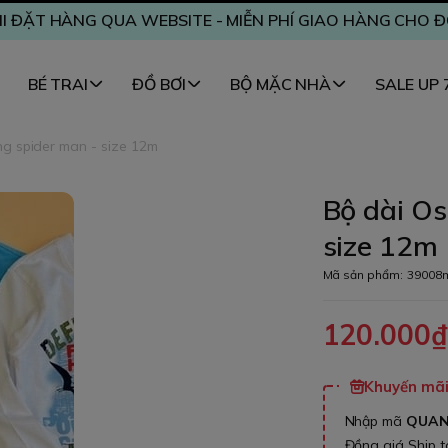
I ĐẶT HÀNG QUA WEBSITE - MIỄN PHÍ GIAO HÀNG CHO 
BÉ TRAI
ĐỒ BƠI
BỘ MẶC NHÀ
SALE UP
g spider man - size 12m
Bộ dài O
size 12m
Mã sản phẩm:
39008
120.000
Khuyến mãi 
Nhập mã
QUA
Đồng giá Ship 