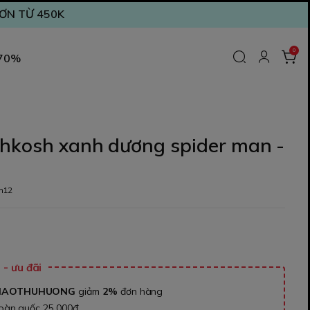
ĐƠN TỪ 450K
0
 70%
shkosh xanh dương spider man -
m12
₫
- ưu đãi
NAOTHUHUONG
giảm
2%
đơn hàng
toàn quốc 25.000đ