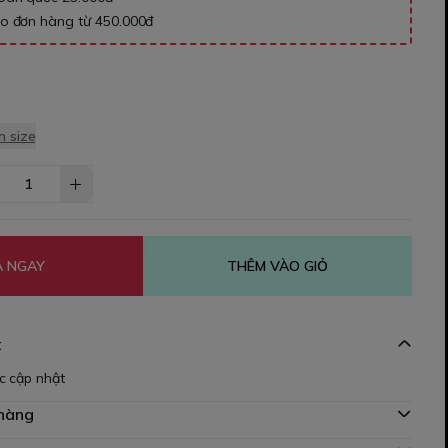
ho đơn hàng từ 450.000đ
 size
 NGAY
THÊM VÀO GIỎ
t
c cập nhật
 hàng