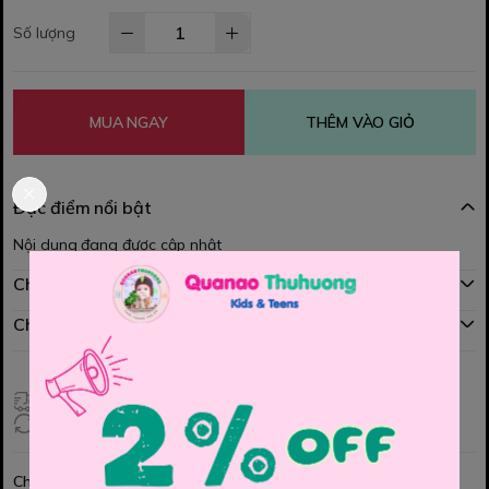
Số lượng
MUA NGAY
THÊM VÀO GIỎ
Đặc điểm nổi bật
Nội dung đang được cập nhật
Chính sách mua hàng
Chính sách đổi hàng
Giao hàng toàn quốc
Đổi hàng 3 ngày (HCM), 7 ngày (Tỉnh)
Chia sẻ