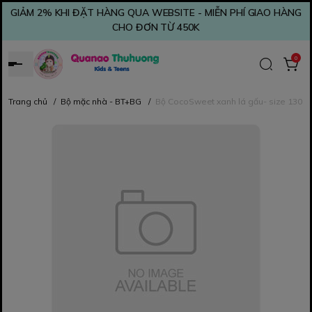
GIẢM 2% KHI ĐẶT HÀNG QUA WEBSITE - MIỄN PHÍ GIAO HÀNG
CHO ĐƠN TỪ 450K
0
Trang chủ
/
Bộ mặc nhà - BT+BG
/
Bộ CocoSweet xanh lá gấu- size 130