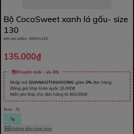
Bộ CocoSweet xanh lá gấu- size
130
Mã sản phẩm:
38033s130
135.000₫
Khuyến mãi - ưu đãi
Nhập mã
QUANAOTHUHUONG
giảm
2%
đơn hàng
Đồng giá Ship toàn quốc 25.000đ
Miễn phí Ship cho đơn hàng từ 450.000đ
Size :
7y
7y
Hướng dẫn chọn size