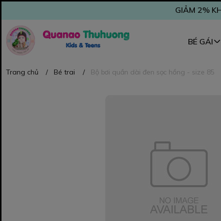
GIẢM 2% KH
BÉ GÁI
Trang chủ
/
Bé trai
/
Bộ bơi quần dài đen sọc hồng - size 85