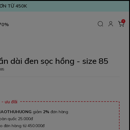
ĐƠN TỪ 450K
0
 70%
ần dài đen sọc hồng - size 85
s85
₫
- ưu đãi
NAOTHUHUONG
giảm
2%
đơn hàng
toàn quốc 25.000đ
ho đơn hàng từ 450.000đ