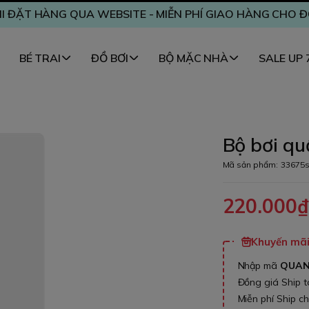
I ĐẶT HÀNG QUA WEBSITE - MIỄN PHÍ GIAO HÀNG CHO 
BÉ TRAI
ĐỒ BƠI
BỘ MẶC NHÀ
SALE UP
Bộ bơi qu
Mã sản phẩm:
33675
220.000
Khuyến mãi 
Nhập mã
QUA
Đồng giá Ship 
Miễn phí Ship c