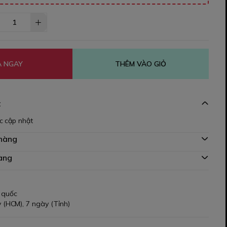
 NGAY
THÊM VÀO GIỎ
t
c cập nhật
 hàng
àng
 quốc
 (HCM), 7 ngày (Tỉnh)