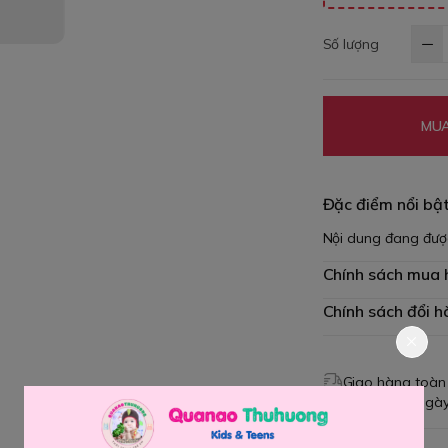
Số lượng
MUA
Đặc điểm nổi bậ
Nội dung đang đượ
Chính sách mua
Chính sách đổi h
Giao hàng toàn
Đổi hàng 3 ngày