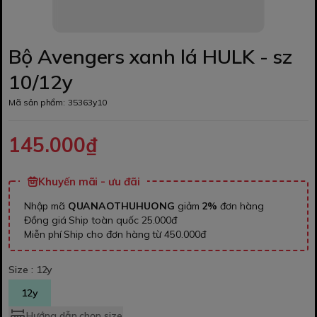
Bộ Avengers xanh lá HULK - sz
10/12y
Mã sản phẩm:
35363y10
145.000₫
Khuyến mãi - ưu đãi
Nhập mã
QUANAOTHUHUONG
giảm
2%
đơn hàng
Đồng giá Ship toàn quốc 25.000đ
Miễn phí Ship cho đơn hàng từ 450.000đ
Size :
12y
12y
Hướng dẫn chọn size