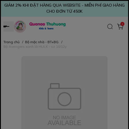
GIẢM 2% KHI ĐẶT HÀNG QUA WEBSITE - MIỄN PHÍ GIAO HÀNG
CHO ĐƠN TỪ 450K
0
Trang chủ
/
Bộ mặc nhà - BT+BG
/
Bộ Avengers xanh lá HULK - sz 10/12y