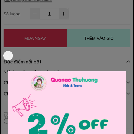
Số lượng
MUA NGAY
THÊM VÀO GIỎ
Đặc điểm nổi bật
Nội dung đang được cập nhật
Chính sách mua hàng
Chính sách đổi hàng
Giao hàng toàn quốc
Đổi hàng 3 ngày (HCM), 7 ngày (Tỉnh)