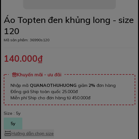
Áo Topten đen khủng long - size
120
Mã sản phẩm:
36990s120
140.000₫
Khuyến mãi - ưu đãi
Nhập mã
QUANAOTHUHUONG
giảm
2%
đơn hàng
Đồng giá Ship toàn quốc 25.000đ
Miễn phí Ship cho đơn hàng từ 450.000đ
Size :
5y
5y
Hướng dẫn chọn size