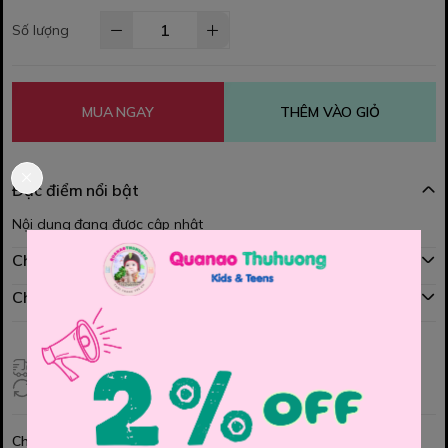
Số lượng
MUA NGAY
THÊM VÀO GIỎ
Đặc điểm nổi bật
Nội dung đang được cập nhật
Chính sách mua hàng
Chính sách đổi hàng
Giao hàng toàn quốc
Đổi hàng 3 ngày (HCM), 7 ngày (Tỉnh)
Chia sẻ