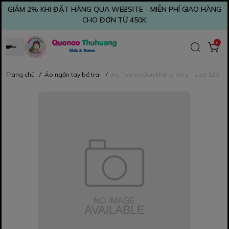
GIẢM 2% KHI ĐẶT HÀNG QUA WEBSITE - MIỄN PHÍ GIAO HÀNG
CHO ĐƠN TỪ 450K
0
Trang chủ
/
Áo ngắn tay bé trai
/
Áo Topten đen khủng long - size 120