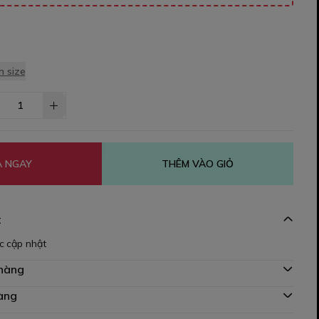
 size
 NGAY
THÊM VÀO GIỎ
t
c cập nhật
 hàng
àng