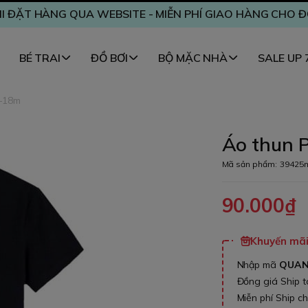
I ĐẶT HÀNG QUA WEBSITE - MIỄN PHÍ GIAO HÀNG CHO 
BÉ TRAI
ĐỒ BƠI
BỘ MẶC NHÀ
SALE UP
2-18m
Áo thun P
Mã sản phẩm:
39425
90.000₫
Khuyến mãi 
Nhập mã
QUA
Đồng giá Ship 
Miễn phí Ship c