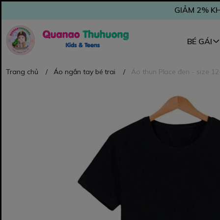
GIẢM 2% KH
BÉ GÁI
Trang chủ
/
Áo ngắn tay bé trai
/
Áo thun Place đen - size 1