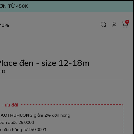
ĐƠN TỪ 450K
0
 70%
lace đen - size 12-18m
m12
- ưu đãi
NAOTHUHUONG
giảm
2%
đơn hàng
toàn quốc 25.000đ
ho đơn hàng từ 450.000đ