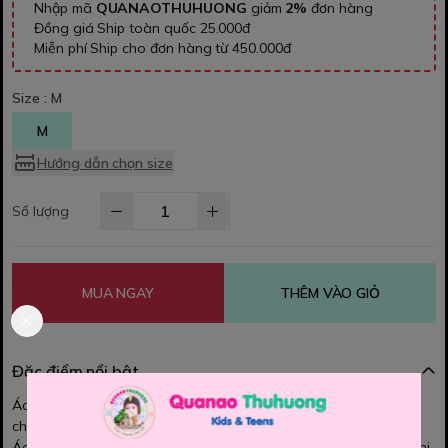
Nhập mã
QUANAOTHUHUONG
giảm
2%
đơn hàng
Đồng giá Ship toàn quốc 25.000đ
Miễn phí Ship cho đơn hàng từ 450.000đ
Size :
M
M
Hướng dẫn chọn size
Số lượng
MUA NGAY
THÊM VÀO GIỎ
Đặc điểm nổi bật
Áo thun Hollister Chất vải thun cá sấu mềm mát, co dãn 4
chiều, thấm hút mồ hôi , để bạn vận động một cách thoải mái.
Áo thun trơn đơn giản, dễ mặc dễ phối đồ, giúp bạn luôn tự tin khi