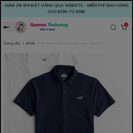
GIẢM 2% KHI ĐẶT HÀNG QUA WEBSITE - MIỄN PHÍ GIAO HÀNG
CHO ĐƠN TỪ 450K
0
Trang chủ
/
MOM
/
Áo thun Hollister xanh navy - size M