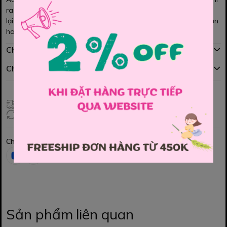
ra đường.
lại dễ dàng phối hợp với quần jeans, kaki, short,... một sự lựa chọn
hoàn hảo!
Chính sách mua hàng
Chính sách đổi hàng
Giao hàng toàn quốc
Đổi hàng 3 ngày (HCM), 7 ngày (Tỉnh)
Chia sẻ
Sản phẩm liên quan