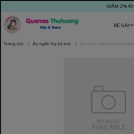
GIẢM 2% KH
BÉ GÁI
Trang chủ
/
Áo ngắn tay bé trai
/
Áo thun H&M xanh nhạt khủn