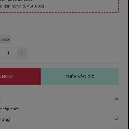
ho đơn hàng từ 450.000đ
 size
 NGAY
THÊM VÀO GIỎ
t
c cập nhật
 hàng