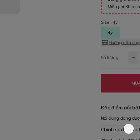
Miễn phí Ship c
Size :
4y
4y
Hướng dẫn chọn
Số lượng
MUA
Đặc điểm nổi bậ
Nội dung đang đượ
Chính sách mua