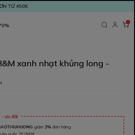
ĐƠN TỪ 450K
0
 70%
H&M xanh nhạt khủng long -
4
₫
- ưu đãi
NAOTHUHUONG
giảm
2%
đơn hàng
toàn quốc 25.000đ