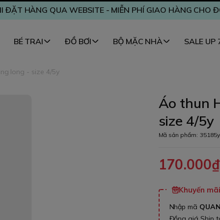
I ĐẶT HÀNG QUA WEBSITE - MIỄN PHÍ GIAO HÀNG CHO 
BÉ TRAI
ĐỒ BƠI
BỘ MẶC NHÀ
SALE UP
g long - size 4/5y
Áo thun 
size 4/5y
Mã sản phẩm:
35185y
170.000
Khuyến mãi 
Nhập mã
QUA
Đồng giá Ship 