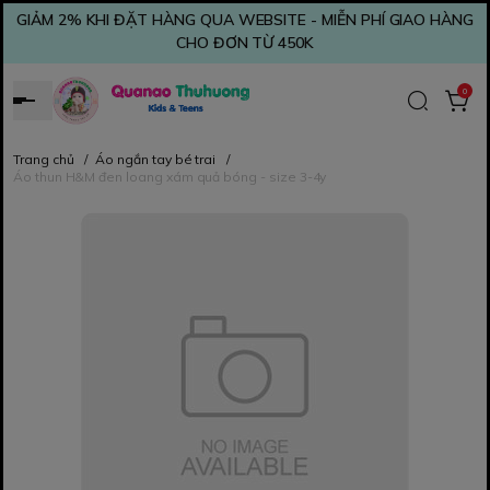
GIẢM 2% KHI ĐẶT HÀNG QUA WEBSITE - MIỄN PHÍ GIAO HÀNG
CHO ĐƠN TỪ 450K
0
Trang chủ
/
Áo ngắn tay bé trai
/
Áo thun H&M đen loang xám quả bóng - size 3-4y