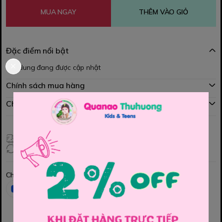
MUA NGAY
THÊM VÀO GIỎ
Đặc điểm nổi bật
Nội dung đang được cập nhật
Chính sách mua hàng
Chính sách đổi hàng
Giao hàng toàn quốc
Đổi hàng 3 ngày (HCM), 7 ngày (Tỉnh)
Chia sẻ