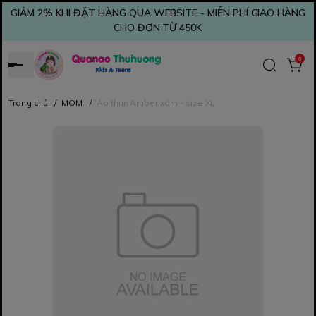
GIẢM 2% KHI ĐẶT HÀNG QUA WEBSITE - MIỄN PHÍ GIAO HÀNG
CHO ĐƠN TỪ 450K
0
Trang chủ
/
MOM
/
Áo thun Amber xám - size XL