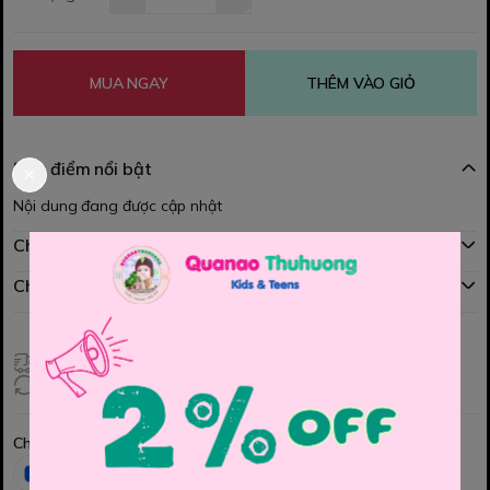
MUA NGAY
THÊM VÀO GIỎ
Đặc điểm nổi bật
Nội dung đang được cập nhật
Chính sách mua hàng
Chính sách đổi hàng
Giao hàng toàn quốc
Đổi hàng 3 ngày (HCM), 7 ngày (Tỉnh)
Chia sẻ