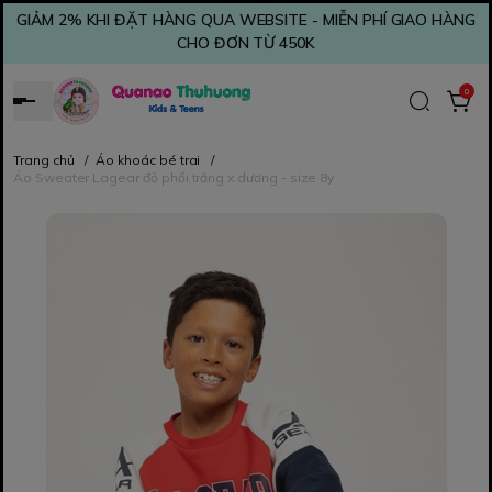
GIẢM 2% KHI ĐẶT HÀNG QUA WEBSITE - MIỄN PHÍ GIAO HÀNG
CHO ĐƠN TỪ 450K
0
Trang chủ
/
Áo khoác bé trai
/
Áo Sweater Lagear đỏ phối trắng x.dương - size 8y