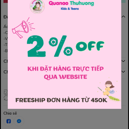
Đặc điểm nổi bật
Áo Sweater Lagear
-Chất nỉ , mềm mịn. Tạo cảm giác thoải mái và ấm áp, form đẹp.
-Với gam màu trung tính thể thao, rất cool ạ.
-Thiết kế với kiểu dáng thời trang, năng động, cực chất
-Bé diện cực đẹp trai nhé các MOM
Chính sách mua hàng
Chính sách đổi hàng
Giao hàng toàn quốc
Đổi hàng 3 ngày (HCM), 7 ngày (Tỉnh)
Chia sẻ