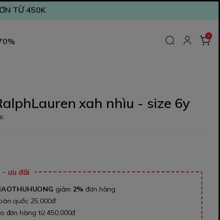
ĐƠN TỪ 450K
0
 70%
alphLauren xah nhìu - size 6y
6
₫
- ưu đãi
NAOTHUHUONG
giảm
2%
đơn hàng
toàn quốc 25.000đ
ho đơn hàng từ 450.000đ