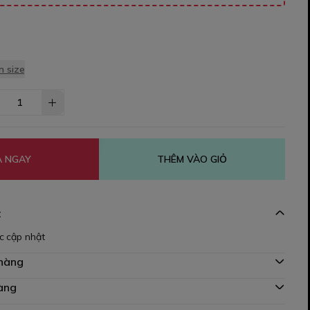
 size
 NGAY
THÊM VÀO GIỎ
t
c cập nhật
 hàng
àng