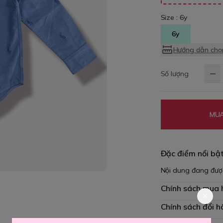
Size :
6y
6y
Hướng dẫn chọn
Số lượng
MUA
Đặc điểm nổi bậ
Nội dung đang đượ
Chính sách mua
Chính sách đổi h