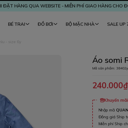
I ĐẶT HÀNG QUA WEBSITE - MIỄN PHÍ GIAO HÀNG CHO 
BÉ TRAI
ĐỒ BƠI
BỘ MẶC NHÀ
SALE UP
ìu - size 6y
Áo somi R
Mã sản phẩm:
38402y
240.000
Khuyến mãi 
Nhập mã
QUA
Đồng giá Ship 
Miễn phí Ship c