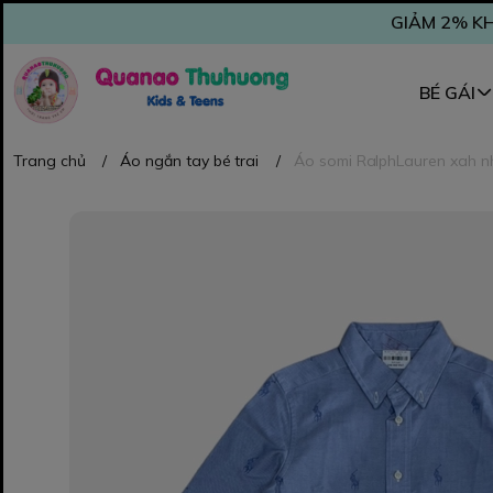
GIẢM 2% KH
BÉ GÁI
Trang chủ
/
Áo ngắn tay bé trai
/
Áo somi RalphLauren xah nh