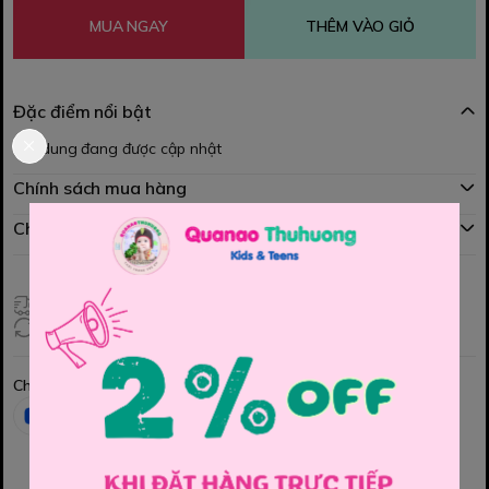
MUA NGAY
THÊM VÀO GIỎ
Đặc điểm nổi bật
Nội dung đang được cập nhật
Chính sách mua hàng
Chính sách đổi hàng
Giao hàng toàn quốc
Đổi hàng 3 ngày (HCM), 7 ngày (Tỉnh)
Chia sẻ