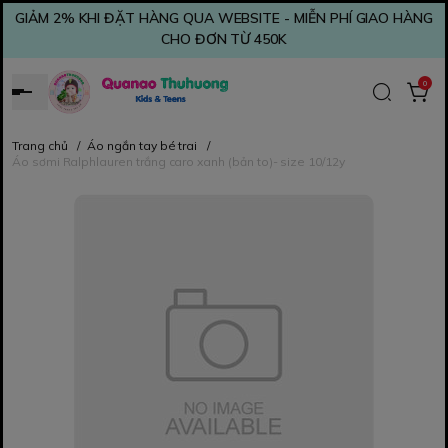
GIẢM 2% KHI ĐẶT HÀNG QUA WEBSITE - MIỄN PHÍ GIAO HÀNG
CHO ĐƠN TỪ 450K
0
Trang chủ
/
Áo ngắn tay bé trai
/
Áo sơmi Ralphlauren trắng caro xanh (bản to)- size 10/12y