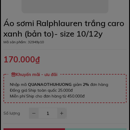
Áo sơmi Ralphlauren trắng caro
xanh (bản to)- size 10/12y
Mã sản phẩm:
32949y10
170.000₫
Khuyến mãi - ưu đãi
Nhập mã
QUANAOTHUHUONG
giảm
2%
đơn hàng
Đồng giá Ship toàn quốc 25.000đ
Miễn phí Ship cho đơn hàng từ 450.000đ
Số lượng