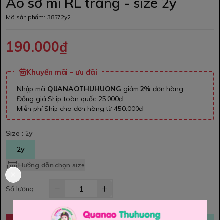
Áo sơ mi RL trắng - size 2y
Mã sản phẩm:
38572y2
190.000₫
Khuyến mãi - ưu đãi
Nhập mã
QUANAOTHUHUONG
giảm
2%
đơn hàng
Đồng giá Ship toàn quốc 25.000đ
Miễn phí Ship cho đơn hàng từ 450.000đ
Size :
2y
2y
Hướng dẫn chọn size
Số lượng