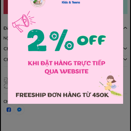
MUA NGAY
THÊM VÀO GIỎ
Đặc điểm nổi bật
Nội dung đang được cập nhật
Chính sách mua hàng
Chính sách đổi hàng
Giao hàng toàn quốc
Đổi hàng 3 ngày (HCM), 7 ngày (Tỉnh)
Chia sẻ