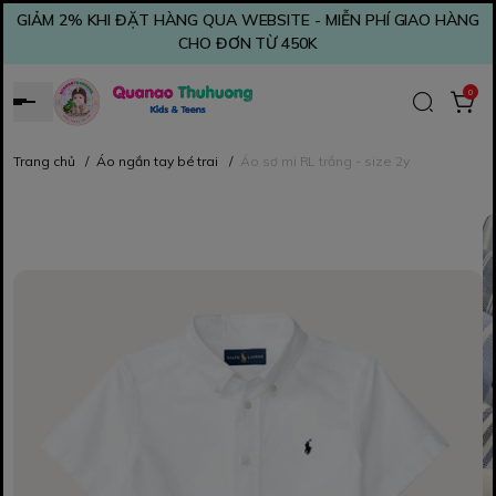
GIẢM 2% KHI ĐẶT HÀNG QUA WEBSITE - MIỄN PHÍ GIAO HÀNG
CHO ĐƠN TỪ 450K
0
Trang chủ
/
Áo ngắn tay bé trai
/
Áo sơ mi RL trắng - size 2y