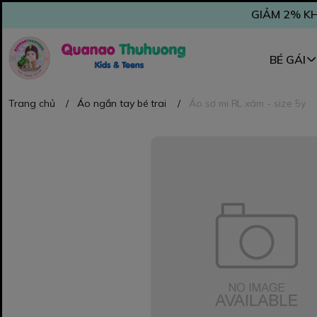
GIẢM 2% KH
BÉ GÁI
Trang chủ
/
Áo ngắn tay bé trai
/
Áo sơ mi RL xám - size 5y