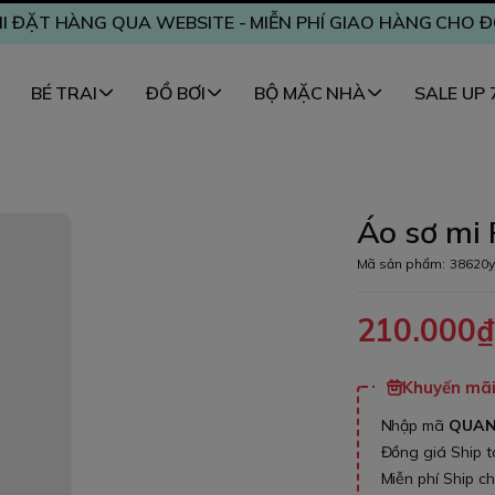
I ĐẶT HÀNG QUA WEBSITE - MIỄN PHÍ GIAO HÀNG CHO 
BÉ TRAI
ĐỒ BƠI
BỘ MẶC NHÀ
SALE UP
Áo sơ mi 
Mã sản phẩm:
38620y
210.000
Khuyến mãi 
Nhập mã
QUA
Đồng giá Ship 
Miễn phí Ship c