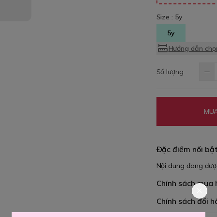
Size :
5y
5y
Hướng dẫn chọn
Số lượng
MUA
Đặc điểm nổi bậ
Nội dung đang đượ
Chính sách mua
Chính sách đổi h