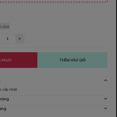
 size
 NGAY
THÊM VÀO GIỎ
t
c cập nhật
 hàng
àng