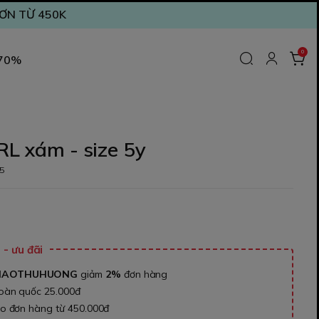
ĐƠN TỪ 450K
0
 70%
RL xám - size 5y
5
₫
- ưu đãi
NAOTHUHUONG
giảm
2%
đơn hàng
toàn quốc 25.000đ
ho đơn hàng từ 450.000đ