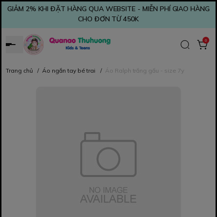
GIẢM 2% KHI ĐẶT HÀNG QUA WEBSITE - MIỄN PHÍ GIAO HÀNG
CHO ĐƠN TỪ 450K
0
Trang chủ
/
Áo ngắn tay bé trai
/
Áo Ralph trắng gấu - size 7y