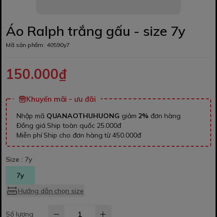
Áo Ralph trắng gấu - size 7y
Mã sản phẩm:
40590y7
150.000₫
Khuyến mãi - ưu đãi
Nhập mã
QUANAOTHUHUONG
giảm
2%
đơn hàng
Đồng giá Ship toàn quốc 25.000đ
Miễn phí Ship cho đơn hàng từ 450.000đ
Size :
7y
7y
Hướng dẫn chọn size
Số lượng