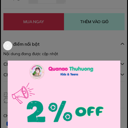
MUA NGAY
THÊM VÀO GIỎ
Đặc điểm nổi bật
Nội dung đang được cập nhật
Chính sách mua hàng
Chính sách đổi hàng
Giao hàng toàn quốc
Đổi hàng 3 ngày (HCM), 7 ngày (Tỉnh)
Chia sẻ