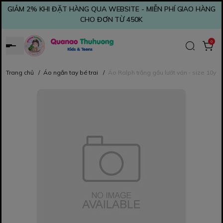
GIẢM 2% KHI ĐẶT HÀNG QUA WEBSITE - MIỄN PHÍ GIAO HÀNG
CHO ĐƠN TỪ 450K
0
Trang chủ
/
Áo ngắn tay bé trai
/
Áo Ralph trắng gấu lướt ván - size 10y