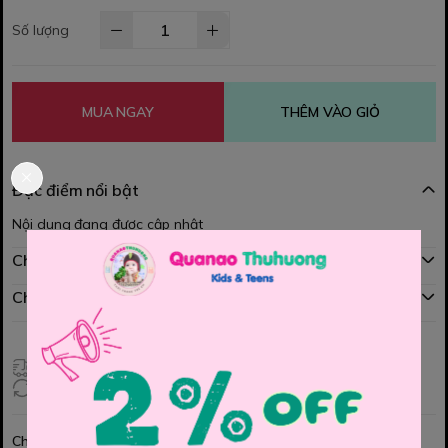
Số lượng
MUA NGAY
THÊM VÀO GIỎ
Đặc điểm nổi bật
Nội dung đang được cập nhật
Chính sách mua hàng
Chính sách đổi hàng
Giao hàng toàn quốc
Đổi hàng 3 ngày (HCM), 7 ngày (Tỉnh)
Chia sẻ