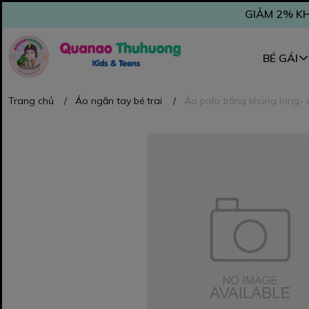
GIẢM 2% KH
BÉ GÁI
Trang chủ
/
Áo ngắn tay bé trai
/
Áo polo trắng khủng long- 