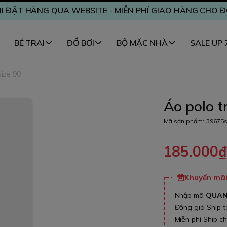
I ĐẶT HÀNG QUA WEBSITE - MIỄN PHÍ GIAO HÀNG CHO 
BÉ TRAI
ĐỒ BƠI
BỘ MẶC NHÀ
SALE UP
size 90
Áo polo t
Mã sản phẩm:
39675
185.000
Khuyến mãi 
Nhập mã
QUA
Đồng giá Ship 
Miễn phí Ship c