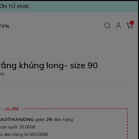
ĐƠN TỪ 450K
0
 70%
rắng khủng long- size 90
s90
₫
- ưu đãi
NAOTHUHUONG
giảm
2%
đơn hàng
toàn quốc 25.000đ
ho đơn hàng từ 450.000đ