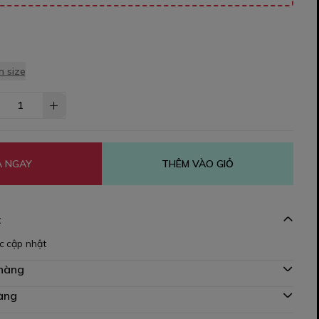
 size
 NGAY
THÊM VÀO GIỎ
t
c cập nhật
 hàng
àng