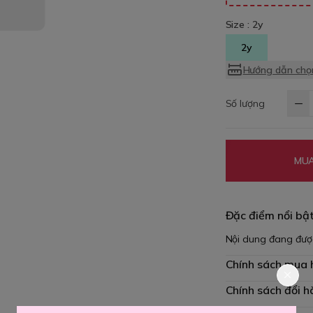
Size :
2y
2y
Hướng dẫn chọn
Số lượng
MUA
Đặc điểm nổi bậ
Nội dung đang đượ
Chính sách mua
Chính sách đổi h