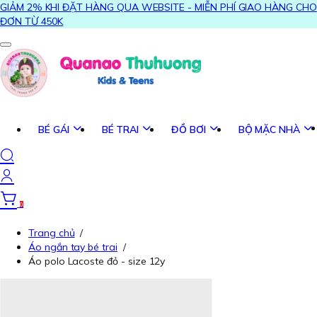
GIẢM 2% KHI ĐẶT HÀNG QUA WEBSITE - MIỄN PHÍ GIAO HÀNG CHO
ĐƠN TỪ 450K
BÉ GÁI
BÉ TRAI
ĐỒ BƠI
BỘ MẶC NHÀ
0
Trang chủ
/
Áo ngắn tay bé trai
/
Áo polo Lacoste đỏ - size 12y