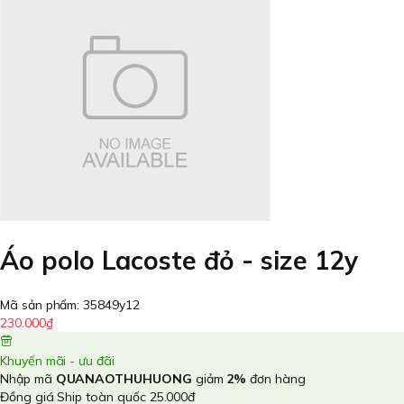
Áo polo Lacoste đỏ - size 12y
Mã sản phẩm:
35849y12
230.000₫
Khuyến mãi - ưu đãi
Nhập mã
QUANAOTHUHUONG
giảm
2%
đơn hàng
Đồng giá Ship toàn quốc 25.000đ