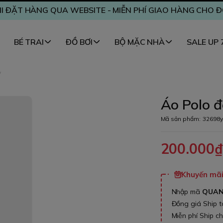
I ĐẶT HÀNG QUA WEBSITE - MIỄN PHÍ GIAO HÀNG CHO 
BÉ TRAI
ĐỒ BƠI
BỘ MẶC NHÀ
SALE UP
y
Áo Polo đ
Mã sản phẩm:
32698y
200.000
Khuyến mãi 
Nhập mã
QUA
Đồng giá Ship 
Miễn phí Ship c