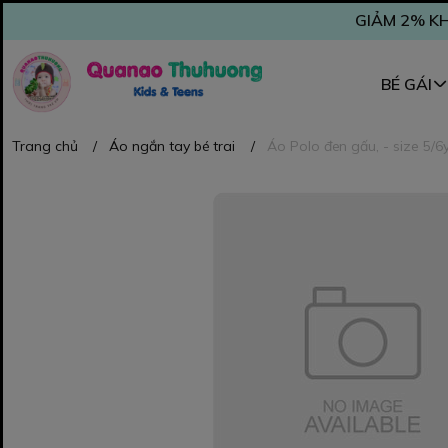
GIẢM 2% KH
BÉ GÁI
Trang chủ
/
Áo ngắn tay bé trai
/
Áo Polo đen gấu, - size 5/6