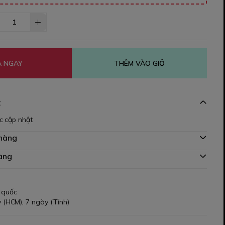
 NGAY
THÊM VÀO GIỎ
t
c cập nhật
 hàng
àng
 quốc
 (HCM), 7 ngày (Tỉnh)