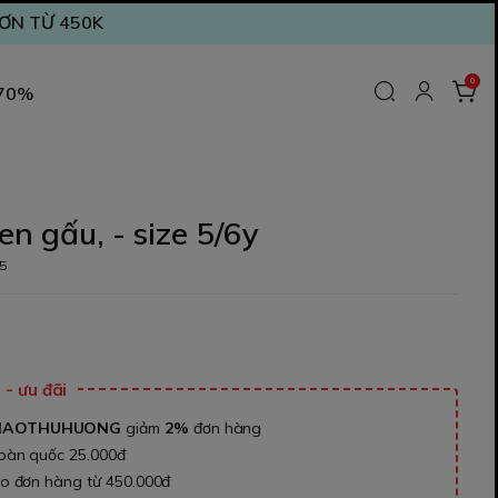
ĐƠN TỪ 450K
0
 70%
en gấu, - size 5/6y
5
₫
- ưu đãi
NAOTHUHUONG
giảm
2%
đơn hàng
toàn quốc 25.000đ
ho đơn hàng từ 450.000đ