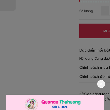
Số lượng
MUA
Đặc điểm nổi bậ
Nội dung đang đượ
Chính sách mua
Chính sách đổi h
Giao hàng toàn
Đổi hàng 3 ngày