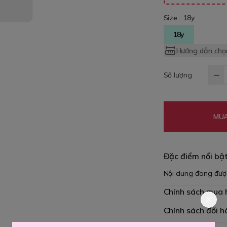
Size :
18y
18y
Hướng dẫn chọn
Số lượng
MUA
Đặc điểm nổi bậ
Nội dung đang đượ
Chính sách mua
Chính sách đổi h