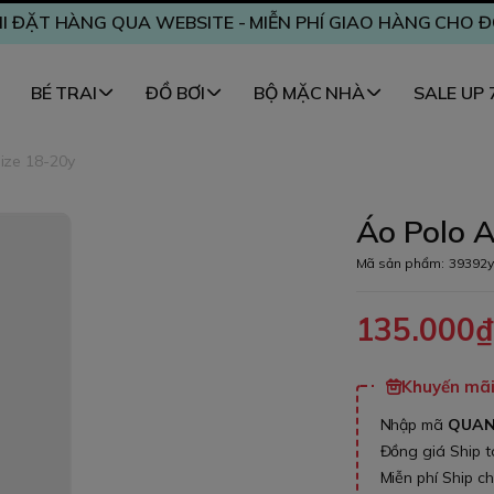
I ĐẶT HÀNG QUA WEBSITE - MIỄN PHÍ GIAO HÀNG CHO 
BÉ TRAI
ĐỒ BƠI
BỘ MẶC NHÀ
SALE UP
size 18-20y
Áo Polo A
Mã sản phẩm:
39392y
135.000
Khuyến mãi 
Nhập mã
QUA
Đồng giá Ship 
Miễn phí Ship c