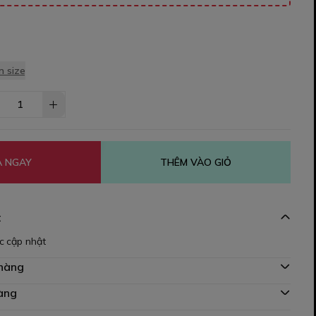
 size
 NGAY
THÊM VÀO GIỎ
t
c cập nhật
 hàng
àng