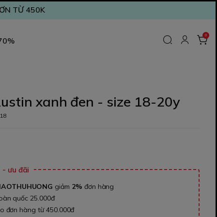
ĐƠN TỪ 450K
0
 70%
ustin xanh đen - size 18-20y
18
₫
- ưu đãi
NAOTHUHUONG
giảm
2%
đơn hàng
toàn quốc 25.000đ
ho đơn hàng từ 450.000đ