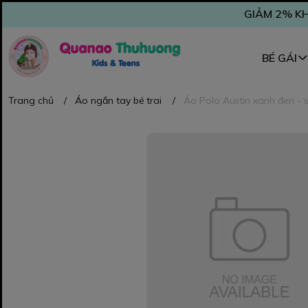
GIẢM 2% KH
BÉ GÁI
Trang chủ
/
Áo ngắn tay bé trai
/
Áo Polo Austin xanh đen - 