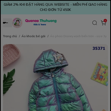
GIẢM 2% KHI ĐẶT HÀNG QUA WEBSITE - MIỄN PHÍ GIAO HÀNG
CHO ĐƠN TỪ 450K
0
Trang chủ
/
Áo khoác bé gái
/
Áo phao Disney xanh biển trơn - size 3y