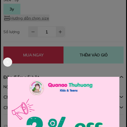
3y
Hướng dẫn chọn size
Số lượng
MUA NGAY
THÊM VÀO GIỎ
Đặc điểm nổi bật
Nội dung đang được cập nhật
Chính sách mua hàng
Chính sách đổi hàng