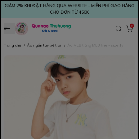
GIẢM 2% KHI ĐẶT HÀNG QUA WEBSITE - MIỄN PHÍ GIAO HÀNG
CHO ĐƠN TỪ 450K
0
Trang chủ
/
Áo ngắn tay bé trai
/
Áo MLB trắng MLB line - size 1y