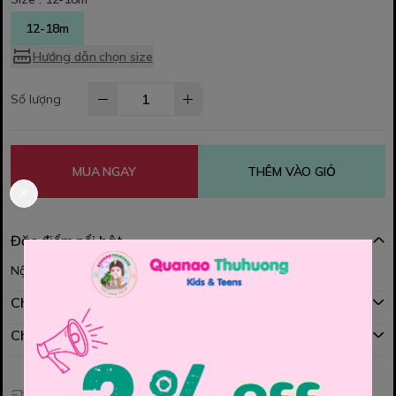
12-18m
Hướng dẫn chọn size
Số lượng
MUA NGAY
THÊM VÀO GIỎ
Đặc điểm nổi bật
Nội dung đang được cập nhật
Chính sách mua hàng
Chính sách đổi hàng