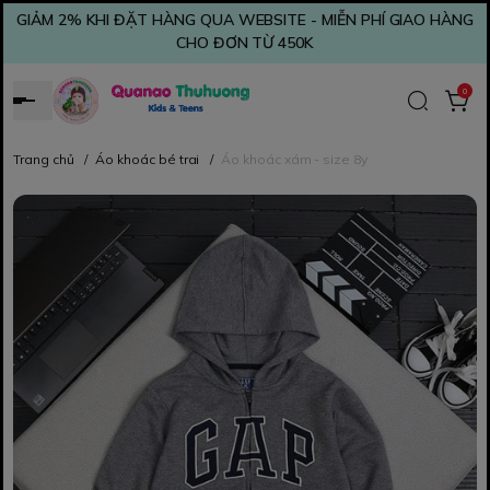
GIẢM 2% KHI ĐẶT HÀNG QUA WEBSITE - MIỄN PHÍ GIAO HÀNG
CHO ĐƠN TỪ 450K
0
Trang chủ
/
Áo khoác bé trai
/
Áo khoác xám - size 8y