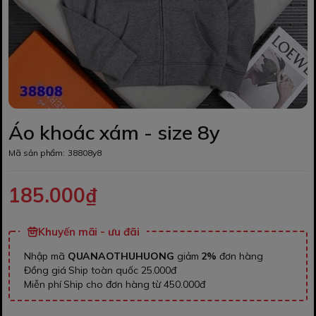
Áo khoác xám - size 8y
Mã sản phẩm:
38808y8
185.000₫
Khuyến mãi - ưu đãi
Nhập mã
QUANAOTHUHUONG
giảm
2%
đơn hàng
Đồng giá Ship toàn quốc 25.000đ
Miễn phí Ship cho đơn hàng từ 450.000đ