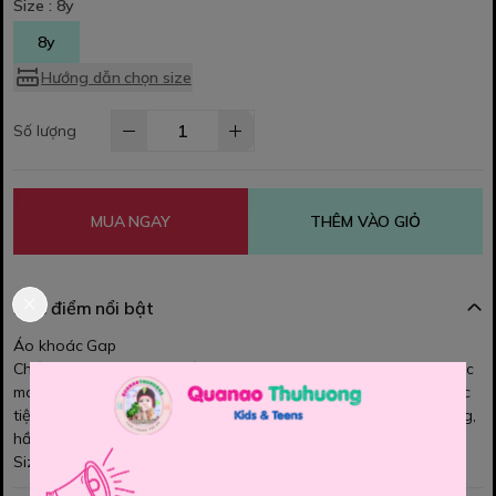
Size :
8y
8y
Hướng dẫn chọn size
Số lượng
MUA NGAY
THÊM VÀO GIỎ
Đặc điểm nổi bật
Áo khoác Gap
Chất thun da cá mỏng mềm, co dãn nhẹ, khóa kéo êm trơn, được
may chìm thẩm mỹ. Điểm nhấn họa tiết nổi bật. Hai túi trước ngực
tiện lợi, Phù hợp để bé mặc khoác nhẹ, không tạo cảm giác nóng,
hầm, thoải mái cho các hoạt động thường ngày của bé
Size 4/5y, 6/7y, 10/12y, 14/16y,