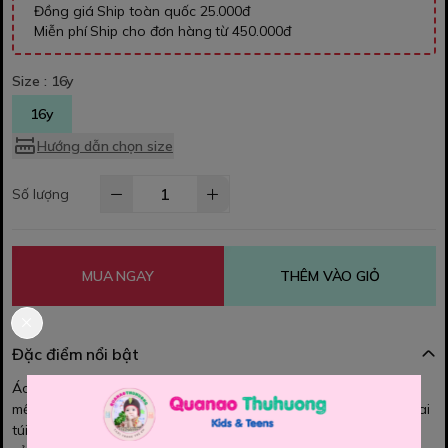
Đồng giá Ship toàn quốc 25.000đ
Miễn phí Ship cho đơn hàng từ 450.000đ
Size :
16y
16y
Hướng dẫn chọn size
Số lượng
MUA NGAY
THÊM VÀO GIỎ
Đặc điểm nổi bật
Áo khoác WE. Mặt ngoài là thun mềm, bên trong là lớp nỉ mỏng
mềm, co dãn nhẹ, khóa kéo êm trơn, được may chìm thẩm mỹ. Hai
túi trước ngực tiện lợi, Phù hợp để bé mặc khoác nhẹ, không tạo