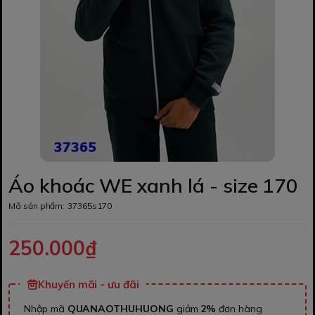
Áo khoác WE xanh lá - size 170
Mã sản phẩm:
37365s170
250.000₫
Khuyến mãi - ưu đãi
Nhập mã
QUANAOTHUHUONG
giảm
2%
đơn hàng