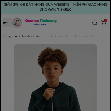
GIẢM 2% KHI ĐẶT HÀNG QUA WEBSITE - MIỄN PHÍ GIAO HÀNG
CHO ĐƠN TỪ 450K
0
Trang chủ
/
Áo khoác bé trai
/
Áo khoác WE xanh lá - size 170