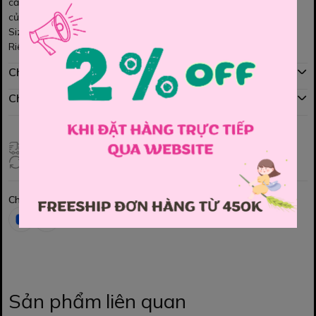
cảm giác nóng, hầm, thoải mái cho các hoạt động thường ngày
của bé.
Size 98, 134, 146,
Riêng size 170 - Giá 250k
Chính sách mua hàng
Chính sách đổi hàng
Giao hàng toàn quốc
Đổi hàng 3 ngày (HCM), 7 ngày (Tỉnh)
Chia sẻ
Sản phẩm liên quan