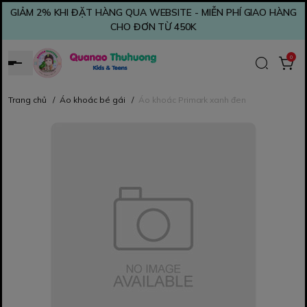
GIẢM 2% KHI ĐẶT HÀNG QUA WEBSITE - MIỄN PHÍ GIAO HÀNG
CHO ĐƠN TỪ 450K
0
Trang chủ
/
Áo khoác bé gái
/
Áo khoác Primark xanh đen