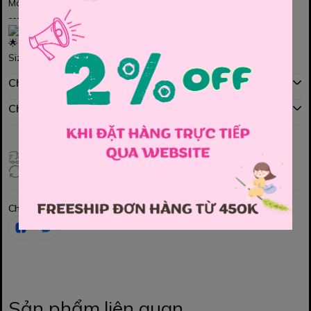
Màu xanh basic phối tay hoa cực lạ mắt ạ
------------------------
Size : 8-9y, 9-10y, 10-11y, 11-12y, 14-15y
Chính sách mua hàng
Chính sách đổi hàng
Giao hàng toàn quốc
Đổi hàng 3 ngày (HCM), 7 ngày (Tỉnh)
Chia sẻ
Sản phẩm liên quan