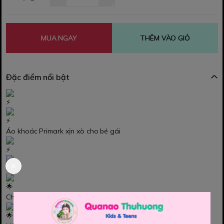
MUA NGAY
THÊM VÀO GIỎ
Đặc điểm nổi bật
Áo khoác Primark xịn xò cho bé gái
Chiếc áo khoác chống nắng chống gió cho bé iu