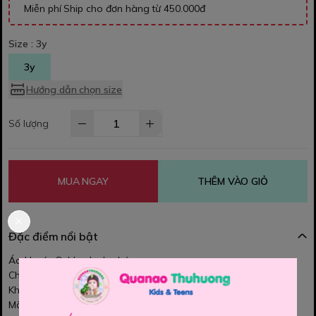
Miễn phí Ship cho đơn hàng từ 450.000đ
Size :
3y
3y
Hướng dẫn chọn size
Số lượng
MUA NGAY
THÊM VÀO GIỎ
Đặc điểm nổi bật
Áo khoác Oshkosh cho bé.
Chất vải bông mỏng, mềm mịn, co dãn nhẹ.
Khóa kéo êm trơn, dễ dàng sử dụng.
Màu sắc tươi sáng, họa tiết dễ thương.