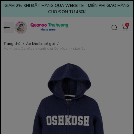
GIẢM 2% KHI ĐẶT HÀNG QUA WEBSITE - MIỄN PHÍ GIAO HÀNG
CHO ĐƠN TỪ 450K
0
Trang chủ
/
Áo khoác bé gái
/
Áo khoác OshKosh xanh chữ OshKosh - size 3y