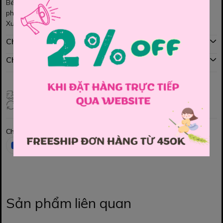
Bé có thể mặc chống nắng và rất hợp trong thời tiết se lạnh rất
phù hợp nhé các Mom.
Xuất sứ Việt nam
Chính sách mua hàng
Chính sách đổi hàng
Giao hàng toàn quốc
Đổi hàng 3 ngày (HCM), 7 ngày (Tỉnh)
Chia sẻ
Sản phẩm liên quan