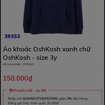
Áo khoác OshKosh xanh chữ
OshKosh - size 3y
Mã sản phẩm:
39353y3
150.000₫
Khuyến mãi - ưu đãi
Nhập mã
QUANAOTHUHUONG
giảm
2%
đơn hàng
Đồng giá Ship toàn quốc 25.000đ