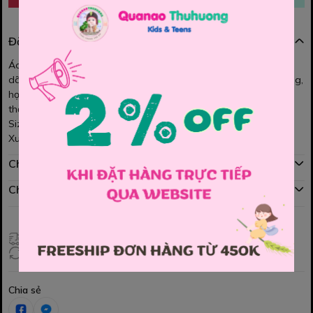
Đặc điểm nổi bật
Áo khoác Oshkosh cho bé. Chất vải nỉ bông mỏng, mềm mịn, co
dãn nhẹ. Khóa kéo êm trơn, dễ dàng sử dụng. Màu sắc tươi sáng,
họa tiết dễ thương. Bé có thể mặc chống nắng và rất hợp trong
thời tiết se lạnh rất phù hợp nhé các Mom.
Size : 18m, 2y, 4y
Xuất sứ Việt nam
Chính sách mua hàng
Chính sách đổi hàng
Giao hàng toàn quốc
Đổi hàng 3 ngày (HCM), 7 ngày (Tỉnh)
Chia sẻ