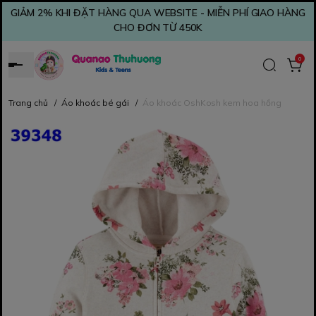
GIẢM 2% KHI ĐẶT HÀNG QUA WEBSITE - MIỄN PHÍ GIAO HÀNG
CHO ĐƠN TỪ 450K
0
Trang chủ
/
Áo khoác bé gái
/
Áo khoác OshKosh kem hoa hồng