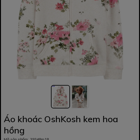
Áo khoác OshKosh kem hoa
hồng
Mã sản phẩm:
39348m18