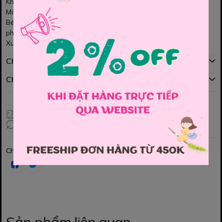
Khóa kéo êm trơn, dễ dàng sử dụng.
Màu sắc tươi sáng, họa tiết dễ thương.
Bé có thể mặc chống nắng và rất hợp trong thời tiết se lạnh rất
phù hợp nhé các Mom.
Xuất sứ Việt nam
Chính sách mua hàng
Chính sách đổi hàng
Giao hàng toàn quốc
Đổi hàng 3 ngày (HCM), 7 ngày (Tỉnh)
Chia sẻ
Sản phẩm liên quan