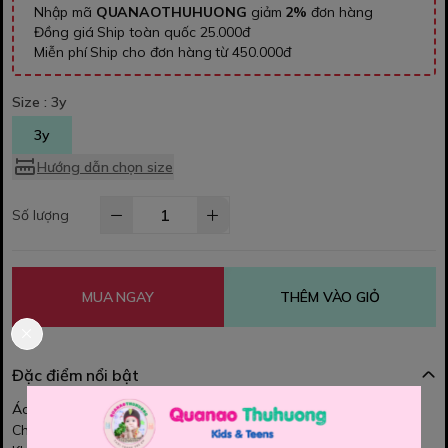
Nhập mã
QUANAOTHUHUONG
giảm
2%
đơn hàng
Đồng giá Ship toàn quốc 25.000đ
Miễn phí Ship cho đơn hàng từ 450.000đ
Size :
3y
3y
Hướng dẫn chọn size
Số lượng
MUA NGAY
THÊM VÀO GIỎ
Đặc điểm nổi bật
Áo khoác Oshkosh cho bé.
Chất vải bông mỏng, mềm mịn, co dãn nhẹ.