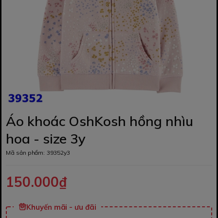
Áo khoác OshKosh hồng nhìu
hoa - size 3y
Mã sản phẩm:
39352y3
150.000₫
Khuyến mãi - ưu đãi