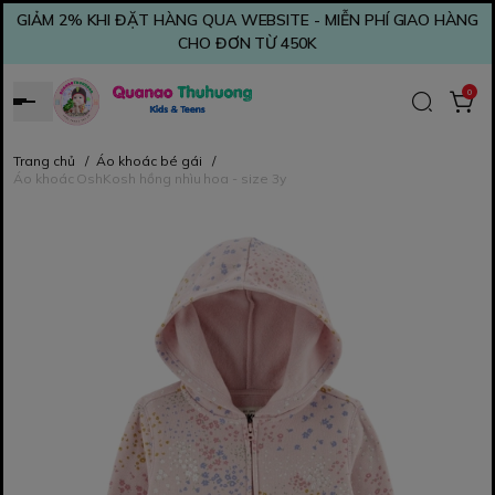
GIẢM 2% KHI ĐẶT HÀNG QUA WEBSITE - MIỄN PHÍ GIAO HÀNG
CHO ĐƠN TỪ 450K
0
Trang chủ
/
Áo khoác bé gái
/
Áo khoác OshKosh hồng nhìu hoa - size 3y