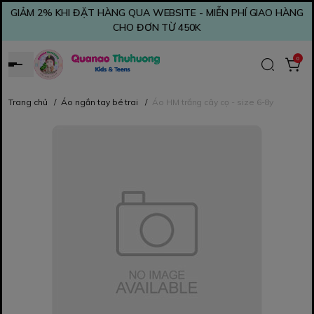
GIẢM 2% KHI ĐẶT HÀNG QUA WEBSITE - MIỄN PHÍ GIAO HÀNG
CHO ĐƠN TỪ 450K
0
Trang chủ
/
Áo ngắn tay bé trai
/
Áo HM trắng cây cọ - size 6-8y