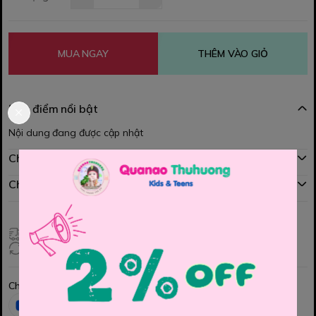
MUA NGAY
THÊM VÀO GIỎ
Đặc điểm nổi bật
Nội dung đang được cập nhật
Chính sách mua hàng
Chính sách đổi hàng
Giao hàng toàn quốc
Đổi hàng 3 ngày (HCM), 7 ngày (Tỉnh)
Chia sẻ