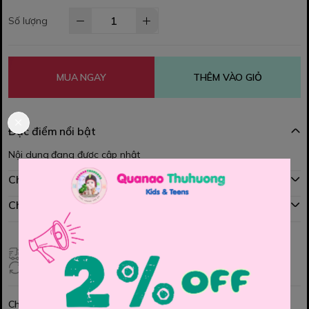
Số lượng
MUA NGAY
THÊM VÀO GIỎ
Đặc điểm nổi bật
Nội dung đang được cập nhật
Chính sách mua hàng
Chính sách đổi hàng
Giao hàng toàn quốc
Đổi hàng 3 ngày (HCM), 7 ngày (Tỉnh)
Chia sẻ