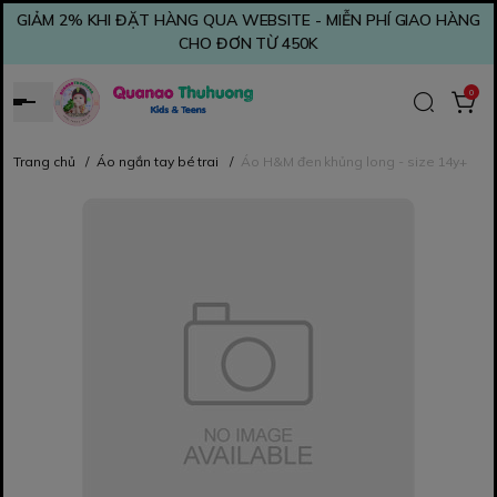
GIẢM 2% KHI ĐẶT HÀNG QUA WEBSITE - MIỄN PHÍ GIAO HÀNG
CHO ĐƠN TỪ 450K
0
Trang chủ
/
Áo ngắn tay bé trai
/
Áo H&M đen khủng long - size 14y+