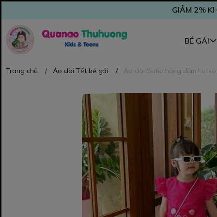
GIẢM 2% KH
BÉ GÁI
Trang chủ
/
Áo dài Tết bé gái
/
Áo dài Sofia hồng đậm Lotso +