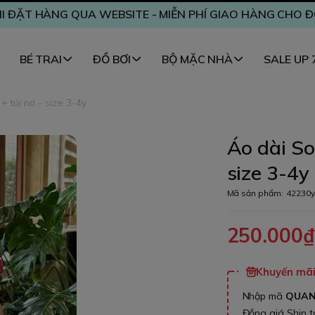
I ĐẶT HÀNG QUA WEBSITE - MIỄN PHÍ GIAO HÀNG CHO 
BÉ TRAI
ĐỒ BƠI
BỘ MẶC NHÀ
SALE UP
 túi nơ - size 3-4y
Áo dài So
size 3-4y
Mã sản phẩm:
42230y
250.000
Khuyến mãi 
Nhập mã
QUA
Đồng giá Ship 