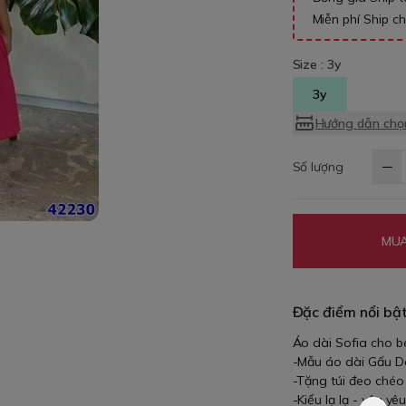
Miễn phí Ship c
Size :
3y
3y
Hướng dẫn chọn
Số lượng
MUA
Đặc điểm nổi bậ
Áo dài Sofia cho b
-Mẫu áo dài Gấu Dâu
-Tặng túi đeo chéo
-Kiểu lạ lạ - yêu yê