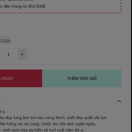
ho đơn hàng từ 450.000đ
 size
 NGAY
THÊM VÀO GIỎ
t
é ạ
 đẹp lung linh bé nào cũng thích, chất đep xuất sắc lun.
 Nơ hồng xịn xò cung. Chiếc Ao dài xinh ngất ngây.
u- xinh xinh này dự kiến sẽ hot cuối năm đó ạ.