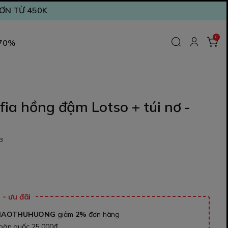
ĐƠN TỪ 450K
0
 70%
fia hồng đậm Lotso + túi nơ -
3
₫
- ưu đãi
NAOTHUHUONG
giảm
2%
đơn hàng
toàn quốc 25.000đ