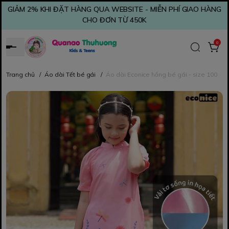
GIẢM 2% KHI ĐẶT HÀNG QUA WEBSITE - MIỄN PHÍ GIAO HÀNG
CHO ĐƠN TỪ 450K
0
Trang chủ
/
Áo dài Tết bé gái
/
Áo dài Econice hồng bé gái - size 100