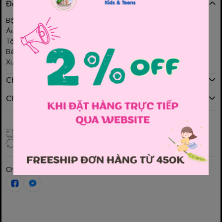
Đặc điểm nổi bật
Bộ áo dài bé gái với thiết kế cách tân dễ dương, tươi tắn.
Áo chất vải tơ phối với quần lụa Satin.
Tông đỏ chủ đạo với họa tiết hoa ở giữa làm điểm nhấn.
Bé diện đón Tết cùng sắc đỏ rực rỡ cho năm mới nhiều niềm vui
Xuất sứ Việt nam
Chính sách mua hàng
Chính sách đổi hàng
Giao hàng toàn quốc
Đổi hàng 3 ngày (HCM), 7 ngày (Tỉnh)
Chia sẻ