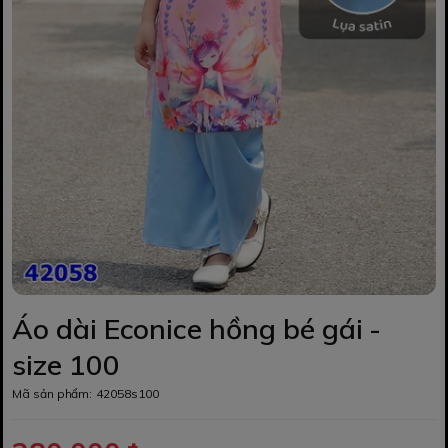
Áo dài Econice hồng bé gái -
size 100
Mã sản phẩm:
42058s100