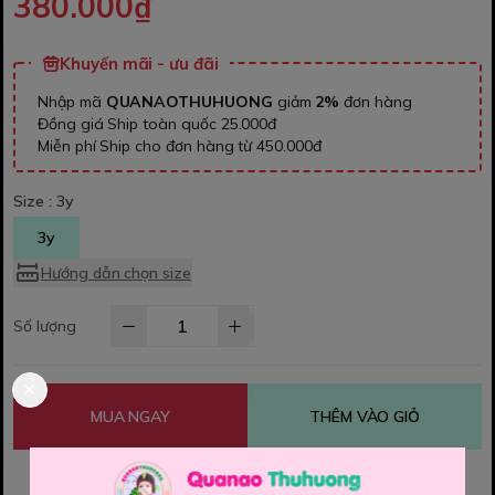
380.000₫
Khuyến mãi - ưu đãi
Nhập mã
QUANAOTHUHUONG
giảm
2%
đơn hàng
Đồng giá Ship toàn quốc 25.000đ
Miễn phí Ship cho đơn hàng từ 450.000đ
Size :
3y
3y
Hướng dẫn chọn size
Số lượng
MUA NGAY
THÊM VÀO GIỎ