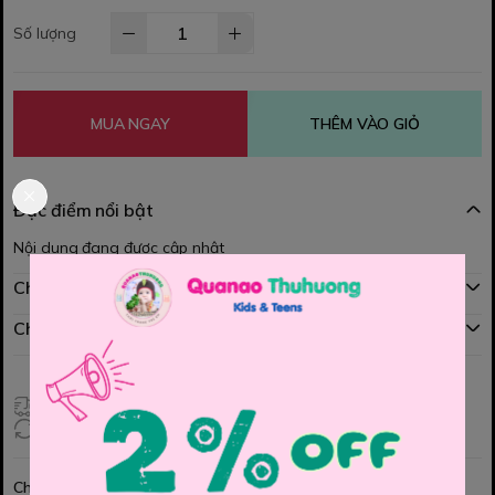
Số lượng
MUA NGAY
THÊM VÀO GIỎ
Đặc điểm nổi bật
Nội dung đang được cập nhật
Chính sách mua hàng
Chính sách đổi hàng
Giao hàng toàn quốc
Đổi hàng 3 ngày (HCM), 7 ngày (Tỉnh)
Chia sẻ