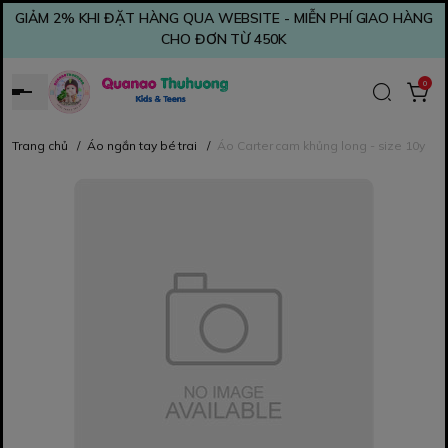
GIẢM 2% KHI ĐẶT HÀNG QUA WEBSITE - MIỄN PHÍ GIAO HÀNG
CHO ĐƠN TỪ 450K
0
Trang chủ
/
Áo ngắn tay bé trai
/
Áo Carter cam khủng long - size 10y