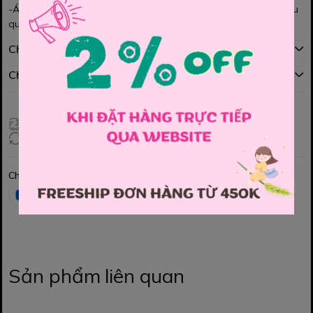
-Áo thun mềm mịn, co giãn , thoải mái. Rất dễ phối cùng các kiểu
quần ạ!
Chính sách mua hàng
Chính sách đổi hàng
Giao hàng toàn quốc
Đổi hàng 3 ngày (HCM), 7 ngày (Tỉnh)
Chia sẻ
Sản phẩm liên quan