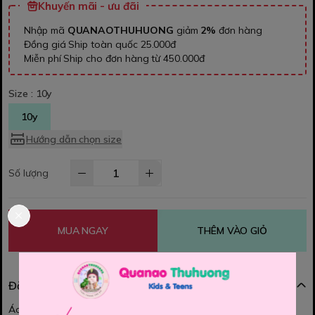
Khuyến mãi - ưu đãi
Nhập mã
QUANAOTHUHUONG
giảm
2%
đơn hàng
Đồng giá Ship toàn quốc 25.000đ
Miễn phí Ship cho đơn hàng từ 450.000đ
Size :
10y
10y
Hướng dẫn chọn size
Số lượng
MUA NGAY
THÊM VÀO GIỎ
Đặc điểm nổi bật
Áo thun ba lỗ Place bé trai.