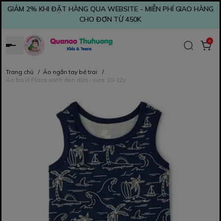
GIẢM 2% KHI ĐẶT HÀNG QUA WEBSITE - MIỄN PHÍ GIAO HÀNG
CHO ĐƠN TỪ 450K
0
Trang chủ
/
Áo ngắn tay bé trai
/
Áo ba lỗ Place xanh đen dừa - size 10-12y