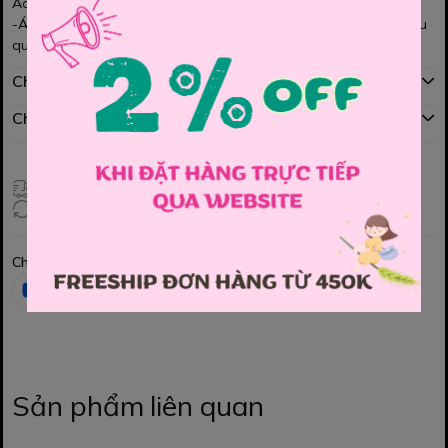
Áo thun ba lỗ Place bé trai.
-Áo thun mềm mịn, co giãn , thoải mái. Rất dễ phối cùng các kiểu
quần ạ!
Chính sách mua hàng
Chính sách đổi hàng
Giao hàng toàn quốc
Đổi hàng 3 ngày (HCM), 7 ngày (Tỉnh)
Chia sẻ
Sản phẩm liên quan