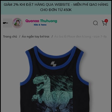
GIẢM 2% KHI ĐẶT HÀNG QUA WEBSITE - MIỄN PHÍ GIAO HÀNG
CHO ĐƠN TỪ 450K
0
Trang chủ
/
Áo ngắn tay bé trai
/
Áo ba lỗ Place đen k.long - size 7-8y