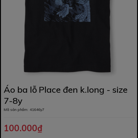
Áo ba lỗ Place đen k.long - size
7-8y
Mã sản phẩm:
41646y7
100.000₫