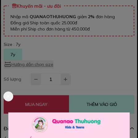
Khuyến mãi - ưu đãi
Nhập mã
QUANAOTHUHUONG
giảm
2%
đơn hàng
Đồng giá Ship toàn quốc 25.000đ
Miễn phí Ship cho đơn hàng từ 450.000đ
Size :
7y
7y
Hướng dẫn chọn size
Số lượng
MUA NGAY
THÊM VÀO GIỎ
Đặc điểm nổi bật