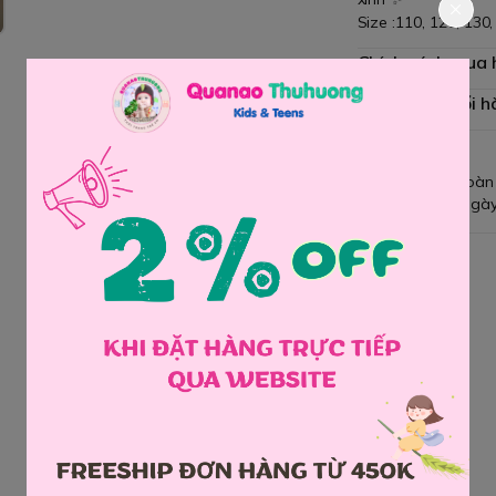
Size :110, 120, 130,
Chính sách mua
Chính sách đổi h
Giao hàng toàn
Đổi hàng 3 ngày
Chia sẻ