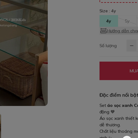
Size :
4y
4y
5y
Hướng dẫn chọn
Số lượng
MUA
Đặc điểm nổi bậ
Set
áo sọc xanh C
động 💙
Áo sọc xanh thiết 
dễ thương.
Chất liệu thoáng má
xinh ✨