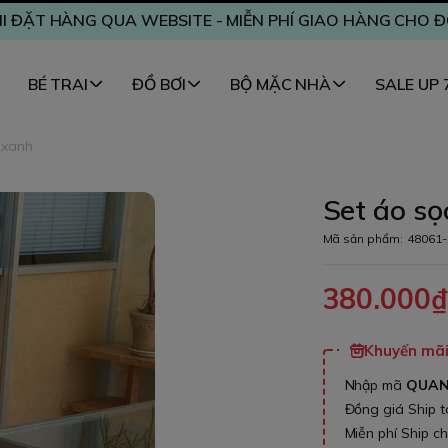
I ĐẶT HÀNG QUA WEBSITE - MIỄN PHÍ GIAO HÀNG CHO 
BÉ TRAI
ĐỒ BƠI
BỘ MẶC NHÀ
SALE UP
 xanh
Set áo sọ
Mã sản phẩm:
48061-
380.000
Khuyến mãi 
Nhập mã
QUA
Đồng giá Ship 
Miễn phí Ship c