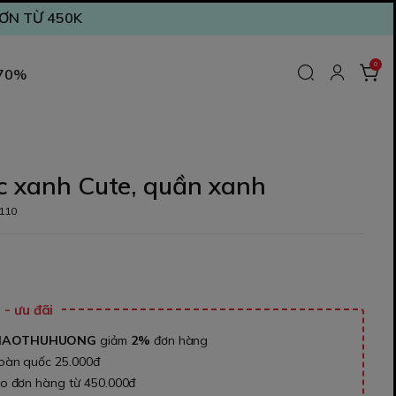
ĐƠN TỪ 450K
0
 70%
c xanh Cute, quần xanh
110
₫
- ưu đãi
NAOTHUHUONG
giảm
2%
đơn hàng
toàn quốc 25.000đ
ho đơn hàng từ 450.000đ