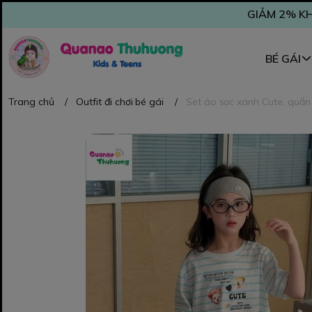
GIẢM 2% KH
BÉ GÁI
Trang chủ
/
Outfit đi chơi bé gái
/
Set áo sọc xanh Cute, quần