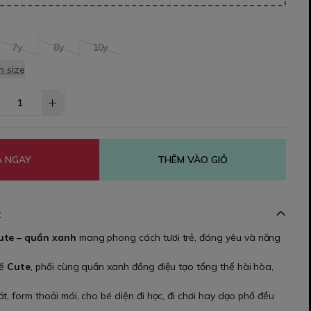
7y
8y
10y
 size
 NGAY
THÊM VÀO GIỎ
t
ute – quần xanh
mang phong cách tươi trẻ, đáng yêu và năng
kế
Cute
, phối cùng quần xanh đồng điệu tạo tổng thể hài hòa,
t, form thoải mái, cho bé diện đi học, đi chơi hay dạo phố đều