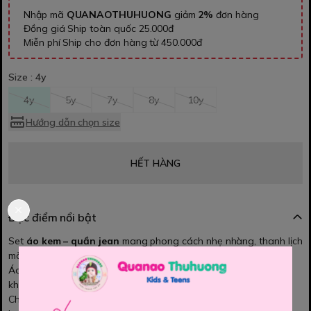
Nhập mã
QUANAOTHUHUONG
giảm
2%
đơn hàng
Đồng giá Ship toàn quốc 25.000đ
Miễn phí Ship cho đơn hàng từ 450.000đ
Size :
4y
4y
5y
7y
8y
10y
Hướng dẫn chọn size
HẾT HÀNG
Đặc điểm nổi bật
Set
áo kem – quần jean
mang phong cách nhẹ nhàng, thanh lịch
mà vẫn năng động 🤍👖
Áo màu kem dễ thương, dễ phối, kết hợp cùng quần jean khỏe
khoắn tạo tổng thể hài hòa.
Chất liệu thoáng mát, form thoải mái, cho bé diện đi học, đi chơi