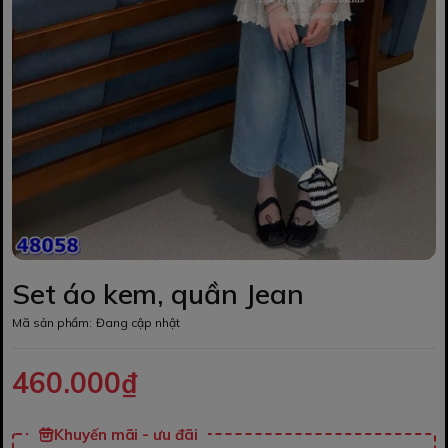
Set áo kem, quần Jean
Mã sản phẩm:
Đang cập nhật
460.000₫
Khuyến mãi - ưu đãi