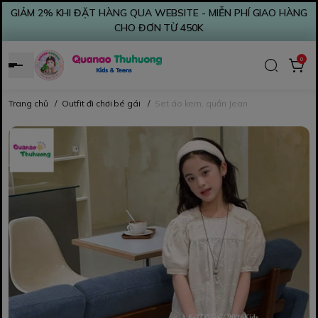
GIẢM 2% KHI ĐẶT HÀNG QUA WEBSITE - MIỄN PHÍ GIAO HÀNG
CHO ĐƠN TỪ 450K
0
Trang chủ
/
Outfit đi chơi bé gái
/
Set áo kem, quần Jean