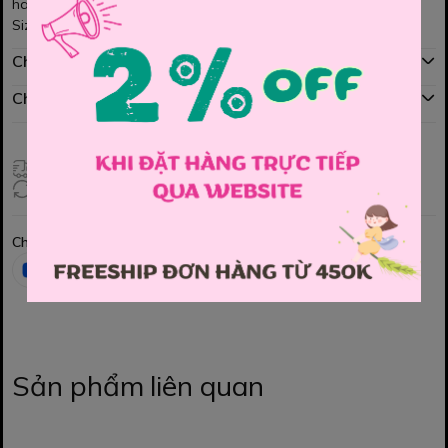
hay dạo phố đều xinh ✨
Size: 110, 120, 130, 140, 150
Chính sách mua hàng
Chính sách đổi hàng
Giao hàng toàn quốc
Đổi hàng 3 ngày (HCM), 7 ngày (Tỉnh)
Chia sẻ
Sản phẩm liên quan