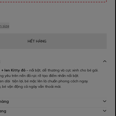
 size
HẾT HÀNG
t
 + len Kitty đỏ
– nổi bật, dễ thương và cực xinh cho bé gái.
áng yêu trên nền đỏ rực rỡ tạo điểm nhấn nổi bật.
len dài tiện lợi, bé mặc lên là chuẩn phong cách ngay.
, bé vận động cả ngày vẫn thoải mái.
 hàng
àng