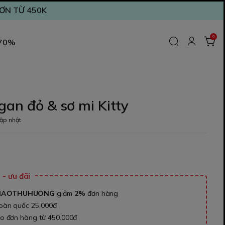
ĐƠN TỪ 450K
0
 70%
gan đỏ & sơ mi Kitty
ập nhật
₫
- ưu đãi
NAOTHUHUONG
giảm
2%
đơn hàng
toàn quốc 25.000đ
ho đơn hàng từ 450.000đ