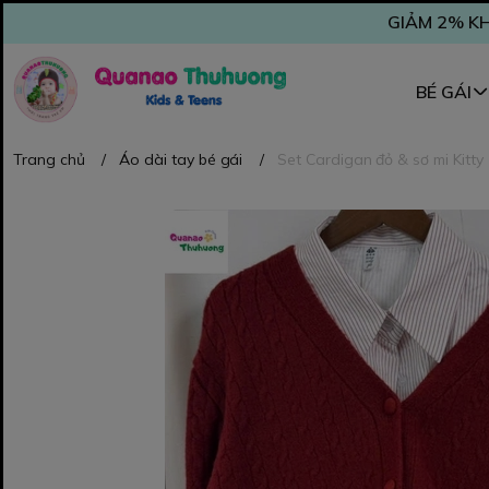
GIẢM 2% KH
BÉ GÁI
Trang chủ
/
Áo dài tay bé gái
/
Set Cardigan đỏ & sơ mi Kitty