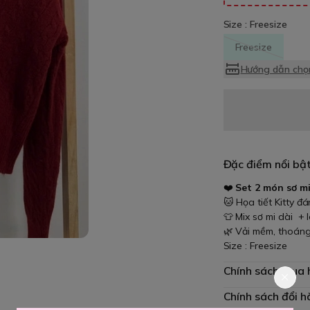
Size :
Freesize
Freesize
Hướng dẫn chọn
Đặc điểm nổi bậ
❤️
Set 2 món sơ mi
🐱 Họa tiết Kitty đ
👕 Mix sơ mi dài + 
🌿 Vải mềm, thoáng
Size : Freesize
Chính sách mua
Chính sách đổi h