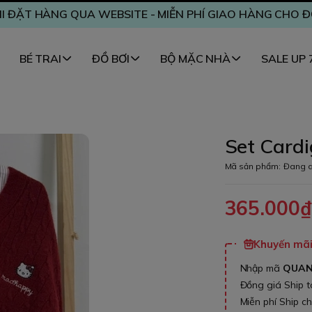
I ĐẶT HÀNG QUA WEBSITE - MIỄN PHÍ GIAO HÀNG CHO 
BÉ TRAI
ĐỒ BƠI
BỘ MẶC NHÀ
SALE UP
Set Cardi
Mã sản phẩm:
Đang c
365.000
Khuyến mãi 
Nhập mã
QUA
Đồng giá Ship 
Miễn phí Ship c